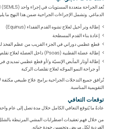
تُعد
الدماغي. وتشمل الإجراءات الجراحية ضمن هذا النهج ما يلي
إطالة وتر أخيل لعلاج تشوه القدم القفداء (Equinus)
إعادة بناء القدم المسطحة
قطع عظمي دوراني في الجزء القريب من عظم الفخذ لعلاج
إطالة عضلة القطنية (Psoas) داخل العضلة لعلاج تقلص انثناء الورك
إطالة أوتار المأبض الإنسيّة و/أو قطع عظمي تمديدي في
أو جراحة النمو الموجّه لعلاج تقلصات الركبة
تُرافق جميع التدخلات الجراحية برامج علاج طبيعي مكثفة ل
التقويمية المناسبة.
توقعات التعافي
عادةً ما يُتوقع التعافي الكامل خلال مدة تصل إلى عام واحد 
من خلال فهم تعقيدات اضطرابات المشي المرتبطة بالشلل ا
الفردية لكل مريض وتحسين جودة حياته.