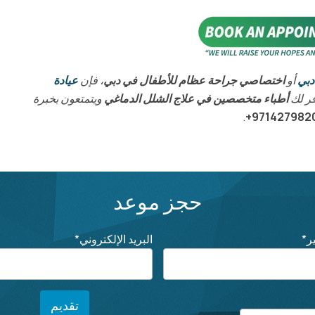
دبي
أو
اختصاصي جراحة عظام للأطفال في دبي
، فإن
عيادة
فر لك
أطباء متخصصين في علاج الشلل الدماغي
ويتمتعون بخبرة
.
9714279820
حجز موعد
ر
*
البريد الإلكتروني
*