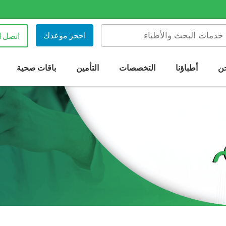
احجز موعدك
اتصل ا
ن
أطباؤنا
التخصصات
التأمين
باقات صحية