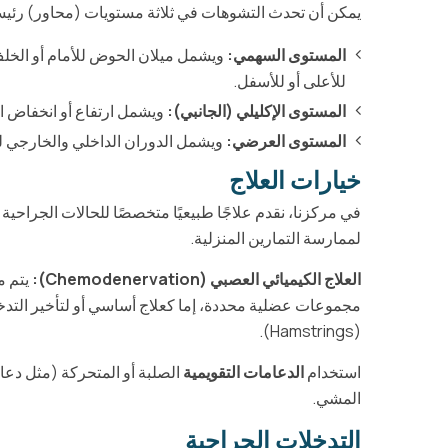
يمكن أن تحدث التشوهات في ثلاثة مستويات (محاور) رئيس
المستوى السهمي:
ويشمل ميلان الحوض للأمام أو الخلف
للأعلى أو للأسفل.
المستوى الإكليلي (الجانبي):
ويشمل ارتفاع أو انخفاض ا
المستوى العرضي:
ويشمل الدوران الداخلي والخارجي للح
خيارات العلاج
في مركزنا، نقدم علاجًا طبيعيًا متخصصًا للحالات الجراحية 
لممارسة التمارين المنزلية.
العلاج الكيميائي العصبي (Chemodenervation):
مجموعات عضلية محددة، إما كعلاج أساسي أو لتأخير الت
(Hamstrings).
استخدام
الدعامات التقويمية
المشي.
التدخلات الجراحية