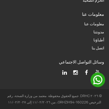
الحزم الصحية
معلومات عنا
معلومات عنا
مدونتنا
أطباؤنا
اتصل بنا
وسائل التواصل الاجتماعي
© ٢٠٢٦ DRHC. جميع الحقوق محفوظة. معتمد من وزارة الصحة، رقم
الترخيص GRHZIH94-160226، من ١١/٠٢/٢٠٢٦ إلى ١١/٠٢/٢٠٢٧