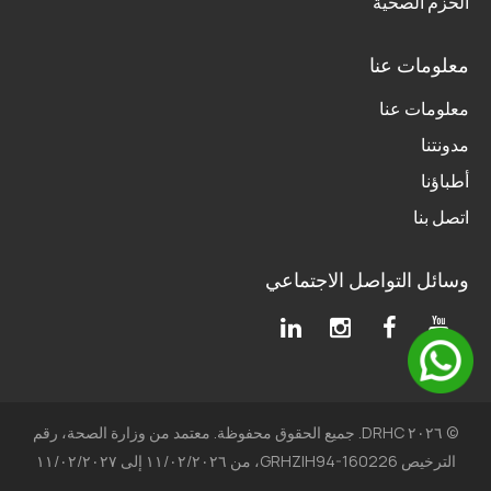
الحزم الصحية
معلومات عنا
معلومات عنا
مدونتنا
أطباؤنا
اتصل بنا
وسائل التواصل الاجتماعي
© ٢٠٢٦ DRHC. جميع الحقوق محفوظة. معتمد من وزارة الصحة، رقم
الترخيص GRHZIH94-160226، من ١١/٠٢/٢٠٢٦ إلى ١١/٠٢/٢٠٢٧