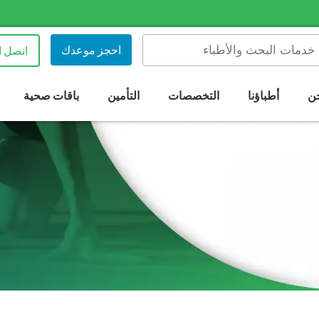
احجز موعدك
اتصل ا
ن
أطباؤنا
التخصصات
التأمين
باقات صحية