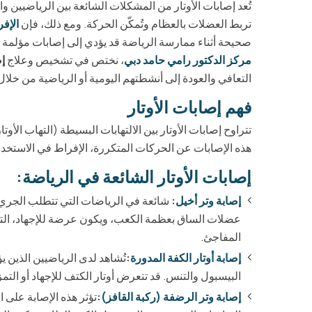
تُعد إصابات الأوتار من المشكلات الشائعة بين الرياضيين و
تربط العضلات بالعظام وتُمكّن الحركة. ومع ذلك، فإن
الإف
صحيحة أثناء ممارسة الرياضة قد يؤدي إلى إصابات مؤلمة ف
مركز الدكتور رامي حامد دبي
، نختص في تشخيص وعلاج
إص
التعافي والعودة إلى أنشطتهم اليومية أو الرياضية من خلا
فهم إصابات الأوتار
تتراوح إصابات الأوتار بين الالتهابات البسيطة (التهاب الأوتار
هذه الإصابات عن الحركات المتكررة، الإفراط في الاستخدام،
إصابات الأوتار الشائعة في الرياضة:
إصابة وتر أخيل
:
شائعة في الرياضات التي تتطلب الجري و
عضلات الساق بعظمة الكعب، ويكون عرضة للإجهاد، التهاب
المفاجئ.
إصابة أوتار الكفة المدورة
:
تُشاهد لدى الرياضيين الذين
البيسبول والتنس. قد تتعرض أوتار الكتف للإجهاد أو ال
إصابة وتر الرضفة (ركبة القافز)
:
تؤثر هذه الإصابة على 