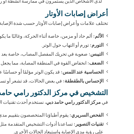
لدى الأشخاص الذين يستمرون في ممارسة أنشطة أو رياض
أعراض إصابات الأوتار
تختلف علامات وأعراض إصابات الأوتار حسب شدة الإصابة و
الألم:
ألم حاد أو مزمن، خاصة أثناء الحركة، وغالبًا ما ي
التورم:
تورم أو التهاب حول الوتر.
التيبس:
صعوبة في تحريك المفصل المصاب، خاصة بعد ف
الضعف:
انخفاض القوة في المنطقة المصابة، مما يجعل أد
الحساسية عند اللمس:
قد يكون الوتر مؤلمًا أو حساسًا 
الإحساس بالطقطقة:
في بعض الحالات، قد تشعر أو ت
التشخيص في مركز الدكتور رامي حامد
في
مركز الدكتور رامي حامد دبي
، نستخدم أحدث تقنيات ال
الفحص السريري:
يقوم أطباؤنا المتخصصون بتقييم مدى 
تقنيات التصوير:
تساعدنا أدوات التشخيص المتقدمة مثل
على رؤية مدى الإصابة واستبعاد الحالات الأخرى.