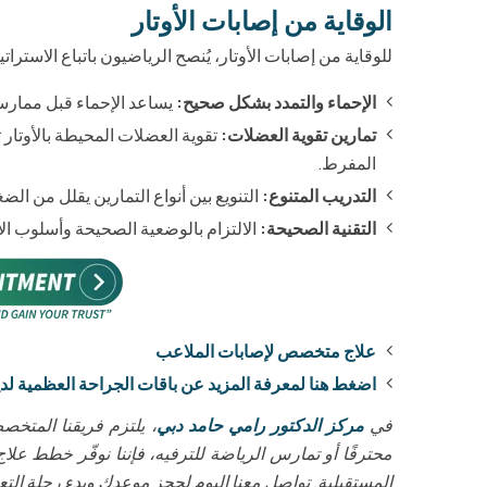
الوقاية من إصابات الأوتار
للوقاية من إصابات الأوتار، يُنصح الرياضيون باتباع الاسترات
الإحماء والتمدد بشكل صحيح:
يساعد الإحماء قبل ممارسة
تمارين تقوية العضلات:
تقوية العضلات المحيطة بالأوتار 
المفرط.
التدريب المتنوع:
التنويع بين أنواع التمارين يقلل من ا
التقنية الصحيحة:
الالتزام بالوضعية الصحيحة وأسلوب الأ
علاج متخصص لإصابات الملاعب
اضغط هنا لمعرفة المزيد عن باقات الجراحة العظمية لدي
في
مركز الدكتور رامي حامد دبي
، يلتزم فريقنا المتخ
محترفًا أو تمارس الرياضة للترفيه، فإننا نوفّر خطط ع
المستقبلية. تواصل معنا اليوم لحجز موعدك وبدء رحلة الت