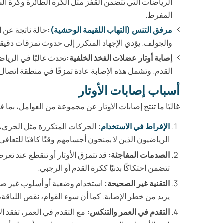
الرياضات التي تتضمن القفز مثل الكرة الطائرة وكرة السلة.
المفرط.
مرفق التنس (التهاب اللقيمة الوحشية)
:
حالة ناتجة عن 
والجولف. يؤدي الإجهاد المتكرر إلى حدوث تمزقات دقيقة ف
إصابة أوتار عضلات الفخذ الخلفية:
تحدث غالبًا في الرياض
القدم. وتشمل هذه الإصابة عادة تمزقًا في منطقة اتصال ا
أسباب إصابات الأوتار
غالبًا ما تنتج إصابات الأوتار عن مجموعة من العوامل، بما ف
الإفراط في الاستخدام
:
الحركات المتكررة مثل الجري، ال
الرياضيون الذين لا يمنحون أجسامهم وقتًا كافيًا للتعاف
الصدمات المفاجئة:
قد تتمزق الأوتار أو تنقطع عند تع
تتضمن احتكاكًا بدنيًا ككرة القدم أو الرجبي.
التقنية غير الصحيحة:
استخدام وضعية أو أسلوب غير صحيح 
يزيد من خطر الإصابة. كما أن سوء القوام، نقص اللياقة،
التقدم في العمر والتنكس:
مع التقدم في العمر، تفقد ا