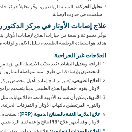
تحليل الحركة:
بالنسبة للرياضيين، نوفّر تحليلاً حركيًا خ
ساهمت في حدوث الإصابة.
علاج إصابات الأوتار في مركز الدكتور 
نوفّر مجموعة واسعة من خيارات العلاج لإصابات الأوتار،
هدفنا هو استعادة الوظيفة الطبيعية، تقليل الألم، والوقاية 
العلاجات غير الجراحية
الراحة وتعديل النشاط:
يُعد تجنّب الأنشطة التي تزيد من
المختصون بإرشادك إلى طرق آمنة لمواصلة التمارين أو ا
العلاج الطبيعي:
يُعتبر برنامج إعادة تأهيل مخصص يركز ع
الأوتار. يقوم أخصائيو العلاج الطبيعي لدينا بتصميم ب
الأدوية:
يمكن أن تساعد الأدوية المضادة للالتهابات مثل
والتورم المرتبطين بالتهاب الأوتار أو التمزقات الجزئية.
علاج البلازما الغنية بالصفائح الدموية (PRP)
:
يستخدم هذ
الأوتار. وقد أظهر علاج PRP نتائج واعدة لدى الرياضيين الذين يعانون من إصابات أوتار مزمنة.
العلاج بالموجات التصادمية
:
علاج غير جراحي يعزز الشف