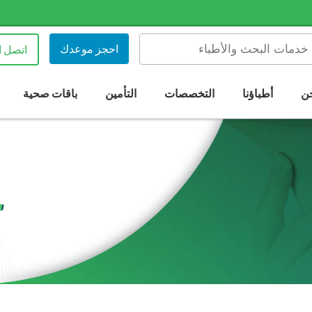
احجز موعدك
اتصل ا
ن
أطباؤنا
التخصصات
التأمين
باقات صحية