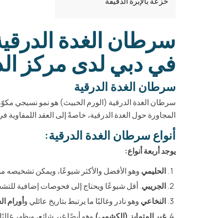
خزعة بالإبرة الدقيقة
سرطان الغدة الدرقية 
في دبي لدى مركز الد
سرطان الغدة الدرقية
سرطان الغدة الدرقية (الورم الخبيث) هو نمو نسيجي مكوّن 
المجاورة حول الغدة الدرقية، خاصةً إلى العقد اللمفاوية في
أنواع سرطان الغدة الدرقية:
يوجد أربعة أنواع:
الحليمي
وهو الأفضل والأكثر شيوعًا، ويمكن تشخيصه 
الجريبي
. أقل شيوعًا ويحتاج إلى فحوصات إضافية للتش
النخاعي
وهو نادر وغالبًا ما يرتبط بتاريخ عائلي و
أورام ال
غير المتمايز (الكشمي)
وهو أيضًا غير شائع، ويظهر غالب