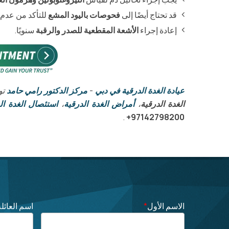
قد تحتاج أيضًا إلى
فحوصات باليود المشع
للتأكد من عدم 
إعادة إجراء
الأشعة المقطعية للصدر والرقبة
سنويًا.
عيادة الغدة الدرقية في دبي
-
مركز الدكتور رامي حامد
تو
الغدة الدرقية
،
أمراض الغدة الدرقية
،
استئصال الغدة ال
.
97142798200+
الاسم الأول
*
اسم العائلة