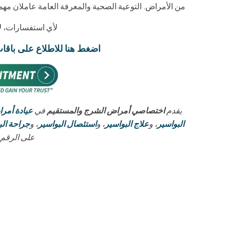
من الأمراض. التوعية الصحية والمعرفة العامة عاملان مهما
لأي استفسارات، لا
اضغط هنا للاطلاع على باق
يقدم
اختصاصي أمراض الشرج والمستقيم
في
عيادة أمر
البواسير
، و
علاج البواسير
، و
استئصال البواسير
، و
جراحة البو
على الرقم