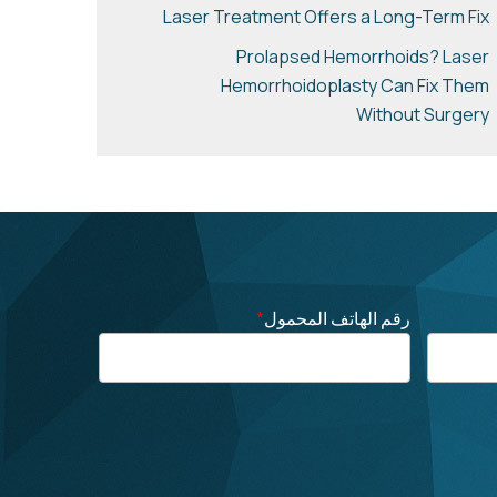
Laser Treatment Offers a Long-Term Fix
Prolapsed Hemorrhoids? Laser
Hemorrhoidoplasty Can Fix Them
Without Surgery
رقم الهاتف المحمول
*