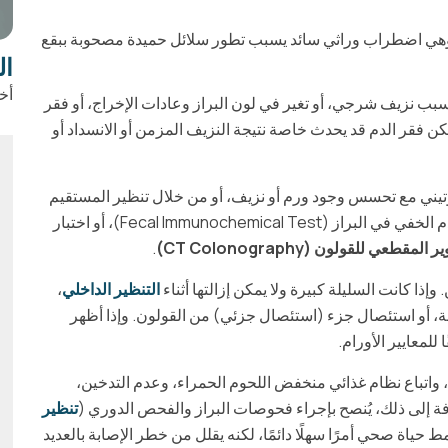
مة بوتز-جيغرز (Peutz-Jeghers Syndrome)، وهي اضطراب وراثي سائد يسبب تطور سلائل حميدة مصحوبة ببقع
ال
أخ
بسبب نزيف شرجي، أو تغير في لون البراز وعادات الإخراج، أو فقر
لكن فقر الدم قد يحدث خاصة نتيجة النزيف المزمن أو الانسداد أو
ني مع تحسس وجود ورم أو نزيف، أو من خلال تنظير المستقيم
وتنظير القولون مع أخذ خزعة أو إزالة السليلة، أو اختبار الدم الخفي في البراز (Fecal Immunochemical Test)، أو اختبار
المقطعي للقولون (CT Colonography)
.
وإذا كانت السليلة كبيرة ولا يمكن إزالتها أثناء
التنظير الداخلي
،
 القولون (Colotomy) لإزالة السليلة، أو استئصال جزء (استئصال جزئي) من القولون. وإذا أظهر
معايير الأورام.
واتباع نظام غذائي منخفض اللحوم الحمراء، وعدم التدخين،
ة إلى ذلك، يُنصح بإجراء فحوصات البراز والفحص الدوري (
تنظير
 حياة صحي أمرًا سهلًا دائمًا، لكنه يقلل من خطر الإصابة بالعديد