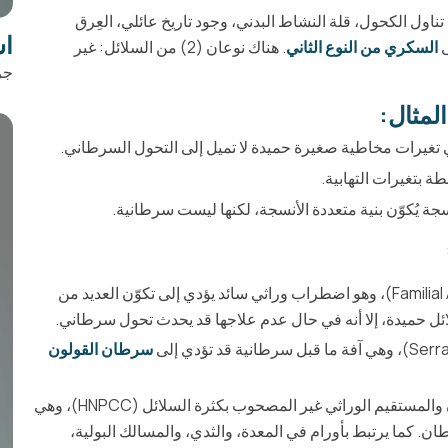
اول الكحول، قلة النشاط البدني، وجود تاريخ عائلي، العِرق
اس
ى
السكري من النوع الثاني
. هناك نوعان (2) من السلائل: غير
جر
لمثال:
طة بتغيرات التهابية.
داء السلائل الغدية العائلي (Familial Adenomatous Polyposis)، وهو اضطراب وراثي سائد يؤدي إلى تكوّن العديد من
سلائل حميدة، إلا أنه في حال عدم علاجها قد يحدث تحول سرطاني.
سرطان القولون
متلازمة لينش (Lynch Syndrome) أو سرطان القولون والمستقيم الوراثي غير المصحوب بكثرة السلائل (HNPCC)، وهي
. كما يرتبط بأورام في المعدة، والثدي، والمسالك البولية،