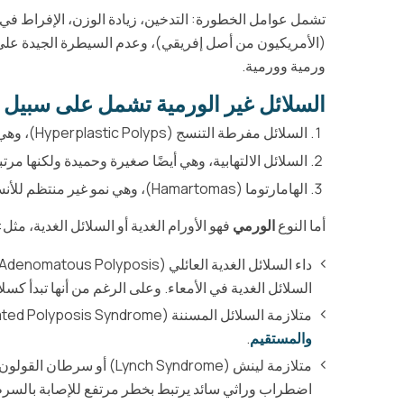
تشمل عوامل الخطورة: التدخين، زيادة الوزن، الإفراط في تن
(الأمريكيون من أصل إفريقي)، وعدم السيطرة الجيدة عل
ورمية وورمية.
السلائل غير الورمية تشمل على سبيل ا
السلائل مفرطة التنسج (Hyperplastic Polyps)، وهي تغيرات مخاطية صغيرة حميدة لا تميل إلى التحول السرطاني.
السلائل الالتهابية، وهي أيضًا صغيرة وحميدة ولكنها مرتب
الهامارتوما (Hamartomas)، وهي نمو غير منتظم للأنسجة يُكوّن بنية متعددة الأنسجة، لكنها ليست سرطانية.
أما النوع
الورمي
فهو الأورام الغدية أو السلائل الغدية، مثل:
السلائل الغدية في الأمعاء. وعلى الرغم من أنها تبدأ ك
متلازمة السلائل المسننة (Serrated Polyposis Syndrome)، وهي آفة ما قبل سرطانية قد تؤدي إلى
والمستقيم
.
اضطراب وراثي سائد يرتبط بخطر مرتفع للإصابة بالسرطان