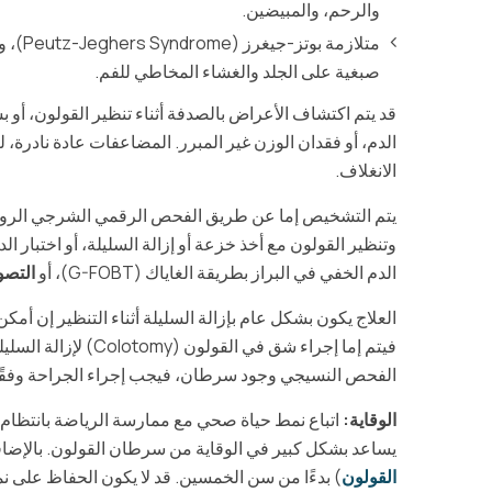
والرحم، والمبيضين.
متلاز
صبغية على الجلد والغشاء المخاطي للفم.
قد يتم اكتشاف الأعراض بالصدفة أثناء تنظير القولون، أو 
الدم، أو فقدان الوزن غير المبرر. المضاعفات عادة نادرة، 
الانغلاف.
يتم التشخيص إما عن طريق الفحص الرقمي الشرجي الروتي
الدم الخفي في البراز بطريقة الغاياك (G-FOBT)، أو
التصوير 
العلاج يكون بشكل عام بإزالة السليلة أثناء التنظير إن أمكن. 
فيتم إما إجراء شق في
الفحص النسيجي وجود سرطان، فيجب إجراء الجراحة وفقًا لل
الوقاية:
اتباع نمط حياة صحي مع ممارسة الرياضة بانتظام، 
يساعد بشكل كبير في الوقاية من سرطان القولون. بالإضاف
القولون
) بدءًا من سن الخمسين. قد لا يكون الحفاظ على نمط