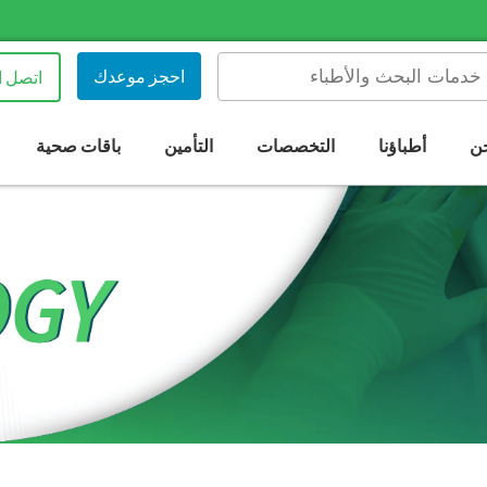
احجز موعدك
اتصل ا
ن
أطباؤنا
التخصصات
التأمين
باقات صحية