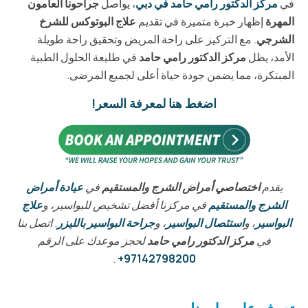
في
مركز الدكتور رامي حامد في دبي
، يواصل
جراحونا العامون
المهرة
إظهار خبرة متميزة في تقديم
علاج البوتوكس للشرخ
الشرجي
. مع التركيز على راحة المريض وتحقيق راحة طويلة
الأمد، يظل
مركز الدكتور رامي حامد
في طليعة الحلول الطبية
المبتكرة، مما يضمن جودة حياة أعلى لجميع المرضى.
اضغط هنا لمعرفة السعر!
يقدم
اختصاصي أمراض الشرج والمستقيم
في
عيادة أمراض
الشرج والمستقيم
في مركزنا أفضل تشخيص للبواسير، و
علاج
البواسير
، و
استئصال البواسير
، و
جراحة البواسير بالليزر
. اتصل بنا
في
مركز الدكتور رامي حامد
لحجز موعدك على الرقم
.
97142798200+