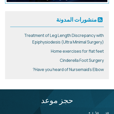
منشورات المدونة
Treatment of Leg Length Discrepancy with
Epiphysiodesis (Ultra Minimal Surgery)
Home exercises for flat feet
Cinderella Foot Surgery
Have you heard of Nursemaid's Elbow?
حجز موعد
الاسم الأول
*