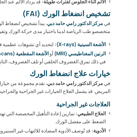
الألم أثناء الجلوس لفترات طويلة:
قد يزداد الألم عند ال
تشخيص انضغاط الورك (FAI)
في
مركز الدكتور رامي حامد دبي
، يبدأ تشخيص انضغاط ا
متخصصو طب الرياضة لدينا باختبار مدى حركة الورك وتقييم م
الأشعة السينية (X-rays):
لتحديد أي تشوهات عظمية في
الرنين المغناطيسي (MRI)
أو
الأشعة المقطعية (CT scans)
في ذلك تمزق الغضروف الحلقي أو تلف الغضروف، الناتج عن
خيارات علاج انضغاط الورك
في
مركز الدكتور رامي حامد دبي
، نقدم مجموعة من خيارا
المريض. قد يشمل العلاج الخيارات غير الجراحية والجراحية
العلاجات غير الجراحية
العلاج الطبيعي:
تمارين إعادة التأهيل المخصصة التي ته
الضغط على مفصل الورك.
الأدوية:
قد تُوصف الأدوية المضادة للالتهاب غير الستيرويدية (NSAIDs) لتقليل الألم والالتهاب في مف