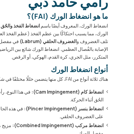
رامي حامد دبي
ما هو انضغاط الورك (FAI)؟
انضغاط الورك، المعروف أيضًا باسم
انضغاط الفخذ والحُق (FAI
الورك، مما يسبب احتكاكًا بين عظم الفخذ (عظم الفخذ العل
تلف الغضروف و
الغضروف الحلقي (Labrum)
في مفصل ال
الإصابة بالفُصال العظمي. انضغاط الورك شائع بين الرياض
المتكرر، مثل الجري، كرة القدم، الهوكي، أو الرقص.
أنواع انضغاط الورك
هناك ثلاثة أنواع من FAI، كل منها يتضمن خللًا مختلفًا في شكل مفصل الورك:
انضغاط كام (Cam Impingement):
في هذا النوع، رأ
الحُق أثناء الحركة.
انضغاط بنسر (Pincer Impingement):
في هذه الحال
على الغضروف الحلقي.
انضغاط مركب (Combined Impingement):
مزيج م
مفصل الورك.