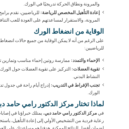
والمرونة ونطاق الحركة تدريجيًا في الورك.
إعادة التأهيل المخصص للرياضة:
للرياضيين، نقدم برام
المرونة، والاستقرار لمساعدتهم على العودة للعب التنا
الوقاية من انضغاط الورك
على الرغم من أنه لا يمكن الوقاية من جميع حالات انضغاط
للرياضيين:
الإحماء والتمدد:
ممارسة روتين إحماء مناسب وتمارين ت
تقوية العضلات:
التركيز على تقوية العضلات حول الورك،
النشاط البدني.
تجنب الإفراط في التدريب:
إدراج أيام راحة في جدول تدر
الورك.
لماذا تختار مركز الدكتور رامي حامد د
في
مركز الدكتور رامي حامد دبي
، يمتلك خبراؤنا في إصا
رعاية فردية من التشخيص الأولي إلى إعادة التأهيل، باستخ
لضمان أفضل النتائج الممكنة. هدفنا هو مساعدتك على العو