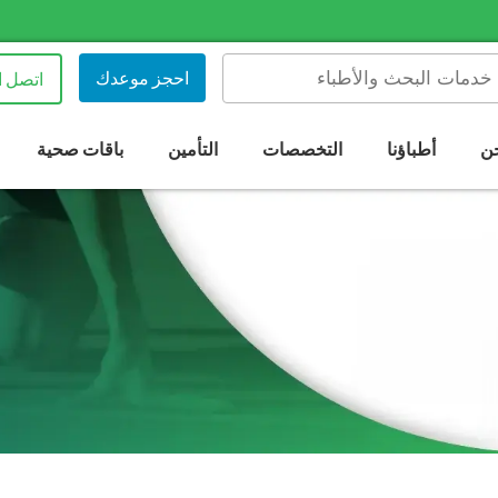
احجز موعدك
اتصل ا
ن
أطباؤنا
التخصصات
التأمين
باقات صحية