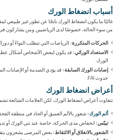
أسباب انضغاط الورك
غالبًا ما يكون انضغاط الورك ناتجًا عن تطور غير طبيعي ل
من سوء الحالة، خصوصًا لدى الرياضيين ومن يشاركون في ا
الحركات المتكررة:
الرياضات التي تتطلب التواءً أو دورانًا
الاستعداد الوراثي:
قد يكون لبعض الأشخاص أشكال عظمية
الورك.
إصابات الورك السابقة:
قد يؤدي الصدمة أو الإصابات ال
حدوث FAI.
أعراض انضغاط الورك
تتفاوت أعراض انضغاط الورك، لكن العلامات الشائعة تشم
ألم الورك:
شعور بالألم العميق أو الحاد في منطقة الفخذ 
تيبّس:
انخفاض مدى الحركة، خاصة عند ثني الورك أو تدو
الشعور بالانغلاق أو الالتقاط:
بعض المرضى يشعرون بنقرة، 