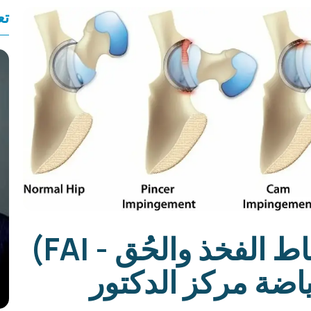
تع
انضغاط الورك (انضغاط الفخذ والحُق - FAI)
اضة مركز الدكتور