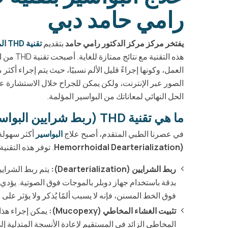
رامي حامد دبي
يفتخر مركز مركز الدكتور رامي حامد
بتقديم
تقنية THD المتطورة لعلاج البواسير
هذه التق
الصور عبر الإنترنت، ولكن يمكن للجراح خلال الاستشارة عر
الحل النهائي لمعاناتك من البواسير المؤلمة.
ما هي تقنية THD (ربط شرايين البواسير عبر الشرج)؟
في عصرنا الطبي المتقدم، أصبح علاج
البواسير
أكثر سهولة
Hemorrhoidal Dearterialization)
. توفر هذه التقني
ربط الشرايين (Dearterialization):
يتم ربط الشرايين
بدقة باستخدام جهاز دوبلر بالموجات فوق الصوتية. يؤدي
فوق الخط المسنن، فإنه لا يسبب ألمًا يُذكر ولا يؤثر ع
تثبيت الغشاء المخاطي (Mucopexy):
المخاطي الزائد في المستقيم لإعادة الأنسجة المتدلية 