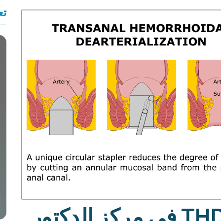
تع
علاج البواسير بتقنية THD في مركز الدكتور