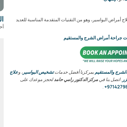
ال
 فعالًا ومثبتًا علميًا لعلاج أمراض البواسير، وهو من التقنيات المتقدمة المناسبة للعديد
أخ
ات جراحة أمراض الشرج والمستقيم
الشرج والمستقيم
بمركزنا أفضل خدمات
تشخيص البواسير
، و
علاج
زر
. اتصل بنا في
مركز الدكتور رامي حامد
لحجز موعدك على
.
97142798