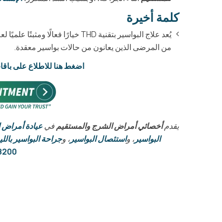
كلمة أخيرة
يُعد علاج البواسير بتقنية THD خيارًا
من المرضى الذين يعانون من حالات بواسير معقدة.
اضغط هنا للاطلاع على باق
يقدم
أخصائي أمراض الشرج والمستقيم
في
عيادة أمراض 
البواسير
، و
استئصال البواسير
، و
جراحة البواسير باللي
200+