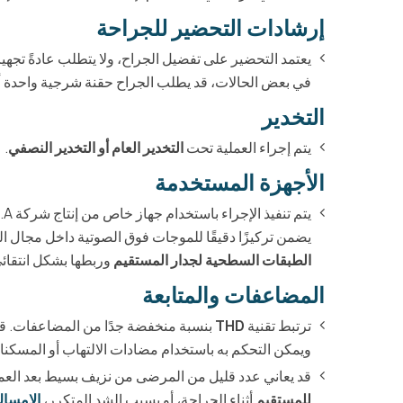
إرشادات التحضير للجراحة
يعتمد التحضير على تفضيل الجراح، ولا يتطلب عادةً تجهي
في بعض الحالات، قد يطلب الجراح حقنة شرجية واحدة أو ا
التخدير
يتم إجراء العملية تحت
التخدير العام أو التخدير النصفي
.
الأجهزة المستخدمة
يضمن تركيزًا دقيقًا للموجات فوق الصوتية داخل مجال ال
الطبقات السطحية لجدار المستقيم
وربطها بشكل انتقائ
المضاعفات والمتابعة
ترتبط تقنية
THD
بنسبة منخفضة جدًا من المضاعفات. ق
ويمكن التحكم به باستخدام مضادات الالتهاب أو المسكنا
قد يعاني عدد قليل من المرضى من نزيف بسيط بعد العملي
للمستقيم
أثناء الجراحة، أو بسبب الشد المتكرر،
الإمسا