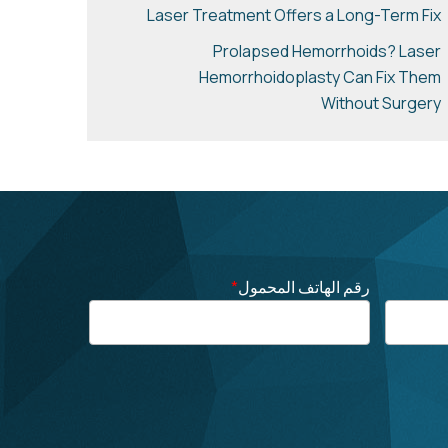
Laser Treatment Offers a Long-Term Fix
Prolapsed Hemorrhoids? Laser
Hemorrhoidoplasty Can Fix Them
Without Surgery
رقم الهاتف المحمول
*