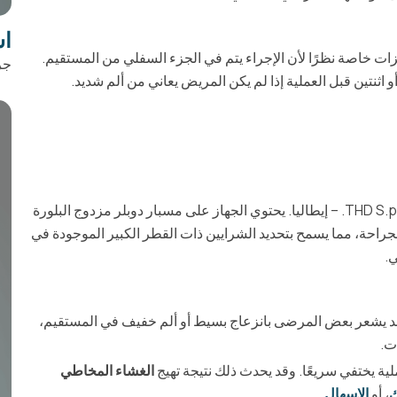
اس
زات خاصة نظرًا لأن الإجراء يتم في الجزء السفلي من المستقيم.
جر
ثنتين قبل العملية إذا لم يكن المريض يعاني من ألم شديد.
يتم تنفيذ الإجراء باستخدام جهاز خاص من إنتاج شركة THD S.p.A. – إيطاليا. يحتوي الجهاز على مسبار دوبلر مزدوج البلورة
جراحة، مما يسمح بتحديد الشرايين ذات القطر الكبير الموجودة في
ي.
د يشعر بعض المرضى بانزعاج بسيط أو ألم خفيف في المستقيم،
ت.
ة يختفي سريعًا. وقد يحدث ذلك نتيجة تهيج
الغشاء المخاطي
ك
، أو
الإسهال
.