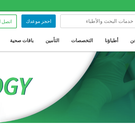
احجز موعدك
اتصل ا
ن
أطباؤنا
التخصصات
التأمين
باقات صحية