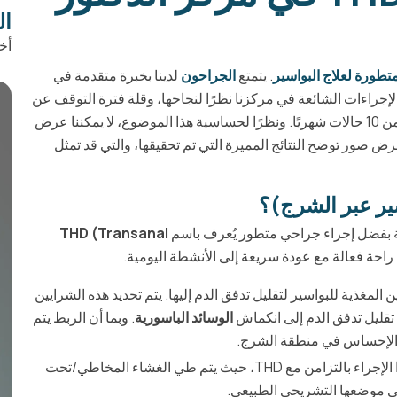
ال
أخ
. يتمتع
الجراحون
لدينا بخبرة متقدمة في
نية مع نتائج ممتازة للغاية. أصبحت تقنية THD من الإجراءات الشائعة في مركزنا نظرًا لنجاحها، وقلة فترة التوقف عن
العمل، وكونها إجراءً قليل الألم نسبيًا، حيث يتم إجراء أكثر من 10 حالات شهريًا. ونظرًا لحساسية هذا الموضوع، لا يمكننا عرض
ض صور توضح النتائج المميزة التي تم تحقيقها، والتي قد تمثل
 بفضل إجراء جراحي متطور يُعرف باسم
THD (Transanal
ة راحة فعالة مع عودة سريعة إلى الأنشطة اليومية.
 المغذية للبواسير لتقليل تدفق الدم إليها. يتم تحديد هذه الشرايين
 تقليل تدفق الدم إلى انكماش
الوسائد الباسورية
. وبما أن الربط يتم
لى الإحساس في منطقة الشرج.
يمكن إجراء هذا الإجراء بالتزامن مع THD، حيث يتم طي الغشاء المخاطي/تحت
إلى موضعها التشريحي الطبيعي.