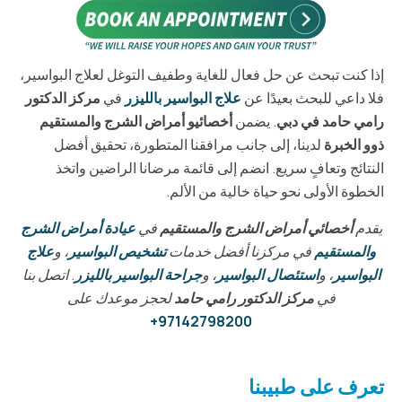
إذا كنت تبحث عن حل فعال للغاية وطفيف التوغل لعلاج البواسير،
فلا داعي للبحث بعيدًا عن
علاج البواسير بالليزر
في
مركز الدكتور
رامي حامد في دبي
. يضمن
أخصائيو أمراض الشرج والمستقيم
ذوو الخبرة
لدينا، إلى جانب مرافقنا المتطورة، تحقيق أفضل
النتائج وتعافٍ سريع. انضم إلى قائمة مرضانا الراضين واتخذ
الخطوة الأولى نحو حياة خالية من الألم.
يقدم
أخصائي أمراض الشرج والمستقيم
في
عيادة أمراض الشرج
والمستقيم
في مركزنا أفضل خدمات
تشخيص البواسير
، و
علاج
البواسير
، و
استئصال البواسير
، و
جراحة البواسير بالليزر
. اتصل بنا
في
مركز الدكتور رامي حامد
لحجز موعدك على
97142798200+
تعرف على طبيبنا