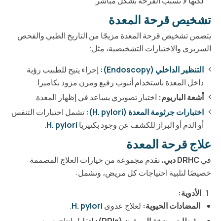
لكنها لا تُسبب القرحة بشكل مباشر.
تشخيص قرحة المعدة
يتضمن تشخيص قرحة المعدة مزيجًا من التاريخ الطبي والفحص
السريري والاختبارات التشخيصية، مثل:
التنظير الداخلي (Endoscopy):
إجراء يتيح للطبيب رؤية
داخل المعدة باستخدام أنبوب رفيع ومرن مزود بكاميرا.
أشعة الباريوم:
اختبار تصويري يساعد في إظهار المعدة.
اختبارات جرثومة المعدة (H. pylori)
:
تشمل اختبارات التنفس
أو الدم أو البراز للكشف عن وجود بكتيريا
H. pylori
.
علاج قرحة المعدة
في
DRHC دبي
، نقدم مجموعة من خيارات العلاج المصممة
خصيصًا لتلبية احتياجات كل مريض، وتشمل:
الأدوية:
المضادات الحيوية:
لعلاج عدوى
H. pylori
.
مثبطات مضخة البروتون (PPIs):
لتقليل إنتاج حمض