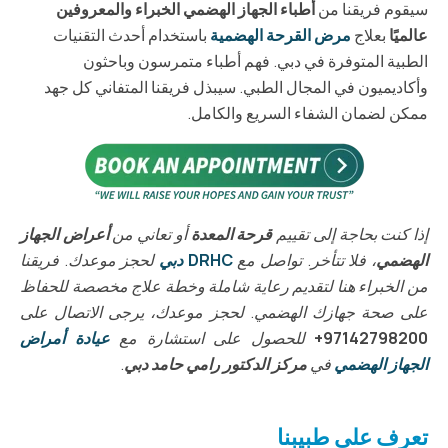
سيقوم فريقنا من
أطباء الجهاز الهضمي الخبراء والمعروفين
عالميًا
بعلاج
مرض القرحة الهضمية
باستخدام أحدث التقنيات
الطبية المتوفرة في دبي. فهم أطباء متمرسون وباحثون
وأكاديميون في المجال الطبي. سيبذل فريقنا المتفاني كل جهد
ممكن لضمان الشفاء السريع والكامل.
إذا كنت بحاجة إلى تقييم
قرحة المعدة
أو تعاني من
أعراض الجهاز
الهضمي
، فلا تتأخر. تواصل مع
DRHC دبي
لحجز موعدك. فريقنا
من الخبراء هنا لتقديم رعاية شاملة وخطة علاج مخصصة للحفاظ
على صحة جهازك الهضمي. لحجز موعدك، يرجى الاتصال على
97142798200+
للحصول على استشارة مع
عيادة أمراض
الجهاز الهضمي
في
مركز الدكتور رامي حامد دبي
.
تعرف على طبيبنا