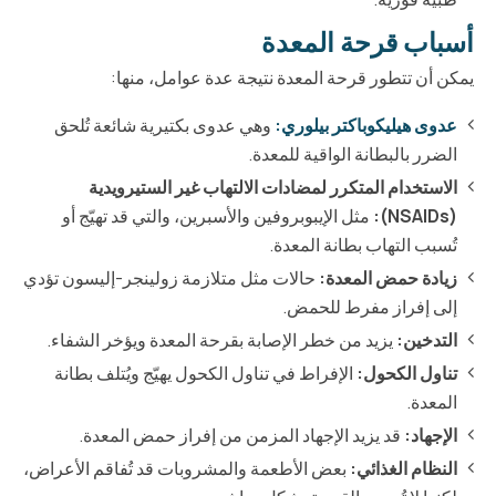
أسباب قرحة المعدة
يمكن أن تتطور قرحة المعدة نتيجة عدة عوامل، منها:
عدوى هيليكوباكتر بيلوري:
وهي عدوى بكتيرية شائعة تُلحق
الضرر بالبطانة الواقية للمعدة.
الاستخدام المتكرر لمضادات الالتهاب غير الستيرويدية
(NSAIDs):
مثل الإيبوبروفين والأسبرين، والتي قد تهيّج أو
تُسبب التهاب بطانة المعدة.
زيادة حمض المعدة:
حالات مثل متلازمة زولينجر-إليسون تؤدي
إلى إفراز مفرط للحمض.
التدخين:
يزيد من خطر الإصابة بقرحة المعدة ويؤخر الشفاء.
تناول الكحول:
الإفراط في تناول الكحول يهيّج ويُتلف بطانة
المعدة.
الإجهاد:
قد يزيد الإجهاد المزمن من إفراز حمض المعدة.
النظام الغذائي:
بعض الأطعمة والمشروبات قد تُفاقم الأعراض،