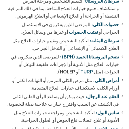
سرطان البروستاتا:
لتقييم التشخيص ومرحلة المرض
واستكشاف جميع خيارات العلاج المتاحة، بما في ذلك المراقبة
النشطة أو الجراحة أو العلاج الإشعاعي أو العلاج الهرموني.
حصوات الكلى:
للمرضى الذين يفكرون في الاستئصال
الجراحي أو
تفتيت الحصوات
أو غيرها من وسائل العلاج.
سرطان المثانة:
لتأكيد التشخيص وتقييم خيارات العلاج مثل
العلاج الكيميائي أو الإشعاعي أو التدخل الجراحي.
تضخم البروستاتا الحميد (BPH):
للمرضى الذين يفكرون في
خيارات العلاج مثل الأدوية أو الإجراءات طفيفة التوغل أو
الجراحة (مثل
TURP
أو
HOLEP
).
أمراض الكلى:
مثل مرض الكلى المزمن أو التهابات الكلى أو
أورام الكلى، لاستكشاف خيارات العلاج المتقدمة.
العقم عند الرجال:
حيث يمكن أن يساعد الرأي الطبي الثاني
في الكشف عن السبب واقتراح خيارات علاجية بديلة للخصوبة.
سلس البول:
لتأكيد التشخيص ومراجعة خيارات العلاج مثل
الأدوية أو علاج عضلات قاع الحوض أو الحلول الجراحية.
ضعف الانتصاب
: لتقييم الأسباب الكامنة واستكشاف خيارات