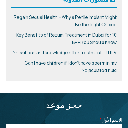
Regain Sexual Health – Why a Penile Implant Might
Be the Right Choice
10 Key Benefits of Rezum Treatment in Dubai for
BPH You Should Know
Cautions and knowledge after treatment of HPV ?
Can I have children if I don’t have sperm in my
ejaculated fluid?
حجز موعد
الاسم الأول
*