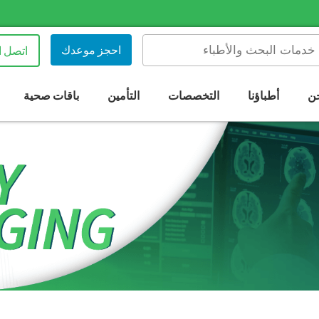
احجز موعدك
اتصل ا
ن
أطباؤنا
التخصصات
التأمين
باقات صحية