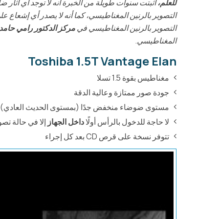
للعلم،
أثبتت سنوات طويلة من الخبرة أنه لا توجد أي آثار
التصوير بالرنين المغناطيسي في
مركز الدكتور رامي حامد
المغناطيسي.
Toshiba 1.5T Vantage Elan
مغناطيس بقوة 1.5 تسلا
جودة صور ممتازة وعالية الدقة
MRA Renal
مستوى ضوضاء منخفض جدًا (بمستوى الحديث العادي) مقا
لا حاجة للدخول بالرأس أولًا
داخل الجهاز
إلا في حالة تصو
تتوفر نسخة على قرص CD بعد كل إجراء