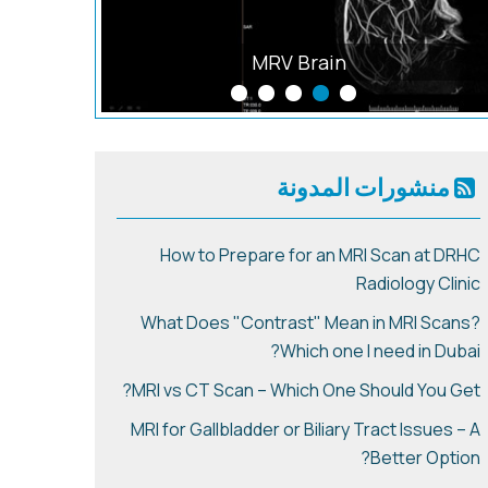
MRV Brain
ral
منشورات المدونة
How to Prepare for an MRI Scan at DRHC
Radiology Clinic
What Does "Contrast" Mean in MRI Scans?
Which one I need in Dubai?
MRI vs CT Scan – Which One Should You Get?
MRI for Gallbladder or Biliary Tract Issues – A
Better Option?