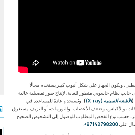
لطبي، ويكون الجهاز على شكل أنبوب كبير يستخدم مجالًا
لى جانب نظام حاسوبي متطور للغاية، لإنتاج صور تفصيلية عالية
(
الأشعة السينية (X-ray)
)
.
ويُستخدم عادةً للمساعدة في
ات، والأكياس، وضعف الأعصاب، والتورمات، أو النزيف
.
يستغرق
طيسي عادةً من 20 إلى 30 دقيقة أو أكثر، حسب نوع الفحص المطلوب للوصول إلى التشخيص الصحيح.
تصال على
97142798200
+
.