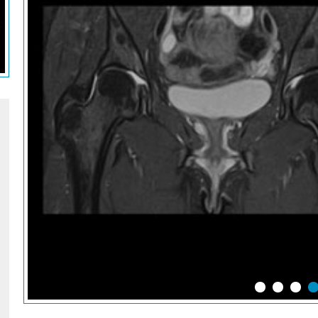
Brain
St