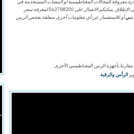
 ضارة معروفة للمجالات المغناطيسية أو النبضات المستخدمة في
التصوير بالرنين المغناطيسي، كما أنه لا يصدر أي إشعاع على الإطلاق. يمكنكم الاتصال على 042798200 لمعرفة سعر
 دبي
أو للاستفسار عن أي معلومات أخرى متعلقة بفحص الرنين
MRA Brain
رنةً بأجهزة الرنين المغناطيسي الأخرى
ير
الرأس والرقبة