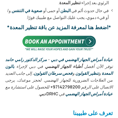
الرئوي بعد إجراء
تنظير المعدة
.
في حال حدوث ألم في
البطن
أو حمى أو
صعوبة في التنفس
و/
أو قيء دموي، يجب عليك التواصل مع طبيبك فورًا.
*اضغط هنا لمعرفة المزيد عن باقة تنظير المعدة*
عيادة أمراض الجهاز الهضمي في دبي
-
مركز الدكتور رامي حامد
توفر الآن أفضل
أطباء الجهاز الهضمي
في دبي لإجراء
بالون
المعدة
و
تنظير القولون
و
فحص سرطان القولون
، إلى جانب العديد
من العلاجات الضرورية للجهاز الهضمي. لحجز موعدك، يرجى
الاتصال على الرقم
97142798200+
للحصول على استشارة مع
عيادة أمراض الجهاز الهضمي
في
DRHC دبي
.
تعرف على طبيبنا