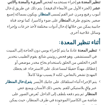
تنظير المعدة
هو إجراء نستخدمه لفحص
المريء
و
المعدة
و
الاثني
عشر
(الجزء الأول من الأمعاء الدقيقة). يتم ذلك عن طريق إدخال
أنبوب رفيع ومرن عبر الفم يُسمى
المنظار
، ويكون بسماكة إصبع
صغير. يحتوي طرف
المنظار
على ضوء وكاميرا، كما توجد قناة
جانبية يمكن من خلالها إدخال أدوات مختلفة لأخذ خزعات وإجراء
وسائل علاجية أخرى.
أثناء تنظير المعدة:
تنظير المعدة
عادةً ما يتم كإجراء يومي دون الحاجة إلى المبيت
في المستشفى. وهو فحص روتيني شائع. يقوم الطبيب بتخدير
الجزء الخلفي من الحلق باستخدام بخاخ مخدر موضعي أو
إعطائك مهدئًا خفيفًا لمساعدتك على الاسترخاء. قد يجعلك
المهدئ تشعر بالنعاس، لكنه لا يسبب نومًا كاملاً.
يتم الإجراء أثناء استلقائك على جانبك الأيسر.
يتم إدخال المنظار
عبر واقٍ بلاستيكي للفم. يحمي ذلك الأسنان ويمنع عض
المنظار
. ثم يتم دفعه بلطف إلى الداخل. تُعرض الصور على
شاشة من الكاميرا الموجودة في طرف المنظار، حيث يمكن