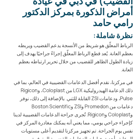
القضيب) في دبي في عيادة
أمراض الذكورة بمركز الدكتور
رامي حامد
نظرة شاملة:
الرباط المعلّق هو شريط من الأنسجة يدعم القضيب ويربطه
بعظم العانة. يُعد قطع الرباط المعلّق إجراءً جراحيًا يهدف إلى
زيادة الطول الظاهر للقضيب من خلال تحرير ارتباطه بعظم
العانة.
في مركزنا، نقدم أفضل الدعامات القضيبية في العالم، بما في
ذلك الدعامة الهيدروليكية LGX من Coloplast، وRigicon
Pulse، ودعامات ZSI القابلة للثني. بالإضافة إلى ذلك، نوفر
دعامات من Promedon وZSI وBoston Scientific
وColoplast وRigicon. تُجرى جراحة الدعامات القضيبية لدينا
كإجراء جراحي يومي، مما يعني أنه يمكنك مغادرة المركز في
نفس يوم الجراحة. تم تجهيز مركزنا لتقديم أعلى مستويات
الرعاية وأحدث خيارات الدعامات القضيبية المتوفرة.