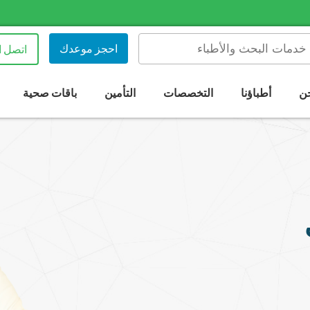
احجز موعدك
اتصل ا
ن
أطباؤنا
التخصصات
التأمين
باقات صحية