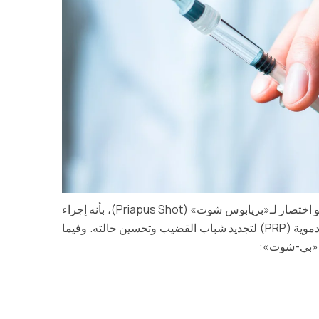
يُعرف «بي-شوت» (P-Shot)، وهو اختصار لـ«بريابوس شوت» (Priapus Shot)، بأنه إجراء
يستخدم البلازما الغنية بالصفائح الدموية (PRP) لتجديد شباب القضيب وتحسين حالته. وفيما
 «بي-شوت»: