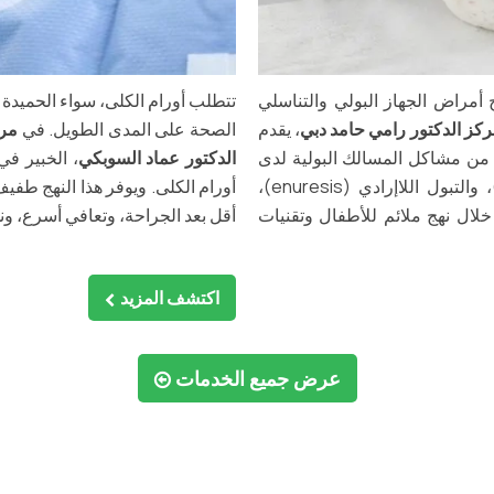
مراض الجهاز البولي والتناسلي
تتطلب أورام الكلى، سواء الحميدة أ
كز الدكتور رامي حامد دبي
، يقدم
الصحة على المدى الطويل. في
مرك
ن مشاكل المسالك البولية لدى
الدكتور عماد السوبكي
، الخبير في
الأطفال، بما في ذلك التهابات المسالك البولية (UTIs)، والتبول اللاإرادي (enuresis)،
أورام الكلى. ويوفر هذا النهج طفيف
خلال نهج ملائم للأطفال وتقنيات
أقل بعد الجراحة، وتعافي أسرع، ون
اكتشف المزيد
عرض جميع الخدمات