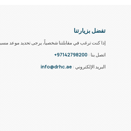
تفضل بزيارتنا
إذا كنت ترغب في مقابلتنا شخصياً، يرجى تحديد موعد مسبقا
اتصل بنا :
97142798200+
البريد الإلكتروني :
info@drhc.ae