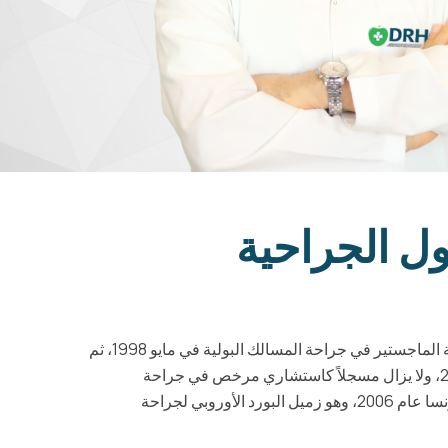
ول الجراحية
على درجة الماجستير في جراحة المسالك البولية في مايو 1998، ثم
أكمل مسيرته الأكاديمية وحصل على درجة الدكتوراه (MD/PhD) في جراحة المسالك البولية من جامعة المنصورة، مصر، عام 2002، ولا يزال مسجلاً كاستشاري مرخص في جراحة
خبراته بالحصول على دبلوم في الجراحات بالمنظار من جامعة ستراسبورغ في فرنسا عام 2006، وهو زميل البورد الأوروبي لجراحة