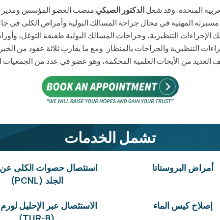
ربية المتحدة. وقد شغل
الدكتور الصبكي
منصب العضو المؤسس ومدير قس
بوظبي لمدة تسعة عشر عامًا حتى عام 2022. بدأت مسيرته المهنية في مجال جراحة المسالك البولية
لك الإجراءات التنظيرية، وجراحات المسالك البولية طفيفة التوغل، وأورا
ف العديد من الأبحاث العلمية المحكمة، وهو عضو في عدد من الجمعيات ا
تشمل الخدمات
أمراض البروستاتا
استئصال حصوات الكلى عن
الجلد (PCNL)
إصلاح كيس الماء
الاستئصال عبر الإحليل لورم ا
(TUR-B)