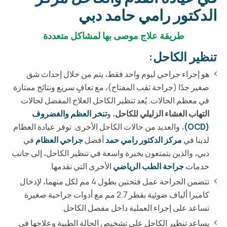
الدكتور رامي حامد دبي
طريقة علاج موصى بها لمشاكل متعددة
تنظير الكاحل:
هو إجراء جراحي ليوم واحد فقط، يتم من خلال إحداث شق
صغير جدًا (جراحة ثقب المفتاح)، مع تعافٍ سريع ونتائج ممتازة
في معظم الحالات. يُعد تنظير الكاحل العلاج المفضل لحالات
التهاب الغشاء الزليلي للكاحل
، و
تنخر العظم والغضروف
(OCD)
، والعديد من حالات الكاحل الأخرى. توفر عيادة العظام
لدينا في
مركز الدكتور رامي حمد
أفضل
جراحي العظام
في
دبي، والذين يتمتعون بخبرة واسعة في تنظير الكاحل، إلى جانب
خدمات
جراحة الطب الرياضي
الأخرى التي نقدمها.
تتضمن الجراحة عمل فتحتين بطول 4 مم لكل منهما، لإدخال
كاميرا ألياف ضوئية بقطر 2.7 مم مع أدوات جراحية صغيرة
تساعد على إجراء العملية داخل مفصل الكاحل.
يساعد تنظير الكاحل على تشخيص الحالة الطبية وعلاجها في