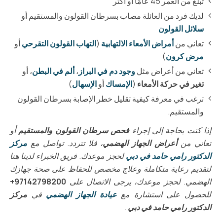
تبلغ من العمر 45 عامًا أو أكثر
لديك فرد من العائلة مصاب بسرطان القولون والمستقيم أو
سلائل القولون
تعاني من
أمراض الأمعاء الالتهابية
(
التهاب القولون التقرحي
أو
مرض كرون
)
تعاني من أعراض مثل
وجود دم في البراز
،
ألم في البطن
، أو
تغير في حركة الأمعاء
(
الإمساك
أو
الإسهال
)
ترغب في معرفة كيفية تقليل خطر الإصابة بسرطان القولون
والمستقيم.
إذا كنت بحاجة إلى إجراء
فحص سرطان القولون والمستقيم
أو
تعاني من
أعراض الجهاز الهضمي
، فلا تتردد. تواصل مع
مركز
الدكتور رامي حامد في دبي
لحجز موعدك. فريق الخبراء لدينا هنا
لتقديم رعاية متكاملة وعلاج مخصص للحفاظ على صحة جهازك
الهضمي. لحجز موعدك، يرجى الاتصال على
97142798200+
للحصول على استشارة مع
عيادة الجهاز الهضمي
في
مركز
الدكتور رامي حامد في دبي
.