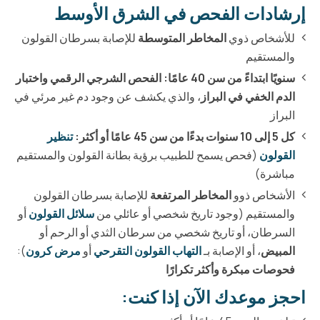
إرشادات الفحص في الشرق الأوسط
للأشخاص ذوي
المخاطر المتوسطة
للإصابة بسرطان القولون
والمستقيم
سنويًا ابتداءً من سن 40 عامًا: الفحص الشرجي الرقمي واختبار
الدم الخفي في البراز
، والذي يكشف عن وجود دم غير مرئي في
البراز
كل 5 إلى 10 سنوات بدءًا من سن 45 عامًا أو أكثر:
تنظير
القولون
(فحص يسمح للطبيب برؤية بطانة القولون والمستقيم
مباشرة)
الأشخاص ذوو
المخاطر المرتفعة
للإصابة بسرطان القولون
والمستقيم (وجود تاريخ شخصي أو عائلي من
سلائل القولون
أو
السرطان، أو تاريخ شخصي من سرطان الثدي أو الرحم أو
المبيض
، أو الإصابة بـ
التهاب القولون التقرحي
أو
مرض كرون
):
فحوصات مبكرة وأكثر تكرارًا
احجز موعدك الآن إذا كنت: