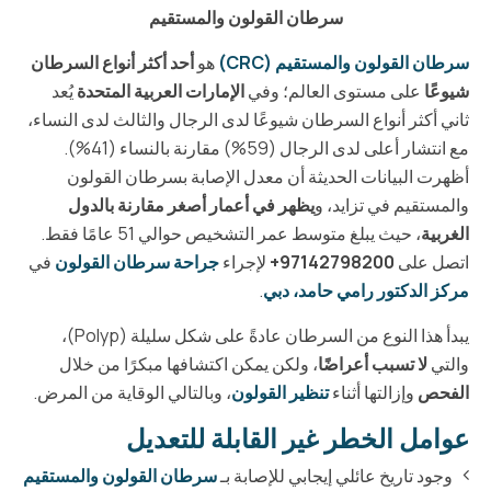
سرطان القولون والمستقيم
سرطان القولون والمستقيم (CRC)
هو
أحد أكثر أنواع السرطان
شيوعًا
على مستوى العالم؛ وفي
الإمارات العربية المتحدة
يُعد
ثاني أكثر أنواع السرطان شيوعًا لدى الرجال والثالث لدى النساء،
مع انتشار أعلى لدى الرجال (59%) مقارنة بالنساء (41%).
أظهرت البيانات الحديثة أن معدل الإصابة بسرطان القولون
والمستقيم في تزايد، و
يظهر في أعمار أصغر مقارنة بالدول
الغربية
، حيث يبلغ متوسط عمر التشخيص حوالي 51 عامًا فقط.
اتصل على
97142798200+
لإجراء
جراحة سرطان القولون
في
مركز الدكتور رامي حامد، دبي
.
يبدأ هذا النوع من السرطان عادةً على شكل سليلة (Polyp)،
والتي
لا تسبب أعراضًا
، ولكن يمكن اكتشافها مبكرًا من خلال
الفحص
وإزالتها أثناء
تنظير القولون
، وبالتالي الوقاية من المرض.
عوامل الخطر غير القابلة للتعديل
وجود تاريخ عائلي إيجابي للإصابة بـ
سرطان القولون والمستقيم