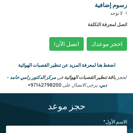
رسوم إضافية
لا توجد
اتصل لمعرفة التكلفة
احجز موعدك
اتصل الآن!
اضغط هنا لمعرفة المزيد عن تنظير القصبات الهوائية
لحجز
باقة تنظير القصبات الهوائية
في
مركز الدكتور رامي حامد -
دبي
، يرجى الاتصال على
97142798200+
.
حجز موعد
الاسم الأول
*